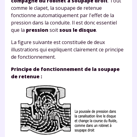
compagne du robinet à soupape droit
. Tout
comme le clapet, la soupape de retenue
fonctionne automatiquement par l'effet de la
TESTER GRATUITEMENT
pression dans la conduite. Il est donc essentiel
que la
pression
soit
sous le disque
.
* Votre code d'accès sera envoyé à cette adresse e-mail. En
renseignant votre e-mail, vous consentez à ce que vos
La figure suivante
est constituée de deux
données à caractère personnel soient traitées par SEJER, sous
la marque myMaxicours, afin que SEJER puisse vous donner
illustrations qui expliquent clairement ce principe
accès au service de soutien scolaire pendant 24h. Pour en
de fonctionnement.
savoir plus sur la gestion de vos données personnelles et
pour exercer vos droits, vous pouvez consulter
notre
Principe de fonctionnement de la soupape
charte
.
de retenue :
J’accepte de recevoir les actualités et des
communications de la part de
myMaxicours.
Votre adresse e-mail sera exclusivement utilisée pour
vous envoyer notre newsletter. Vous pourrez vous
désinscrire à tout moment, à travers le lien de
désinscription présent dans chaque newsletter. Pour