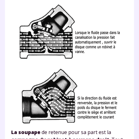
Testez gratuitement
pendant 24h notre
plateforme de soutien
scolaire !
Fiches de cours et vidéos
,
exercices
corrigés
,
podcasts de révisions
Un
espace dédié aux parents
pour
suivre les progrès
Tout le programme scolaire du CP à
la Terminale
Des profs expérimentés disponibles
à la demande par tchat, audio ou
vidéo
La soupape
de retenue pour sa part est la