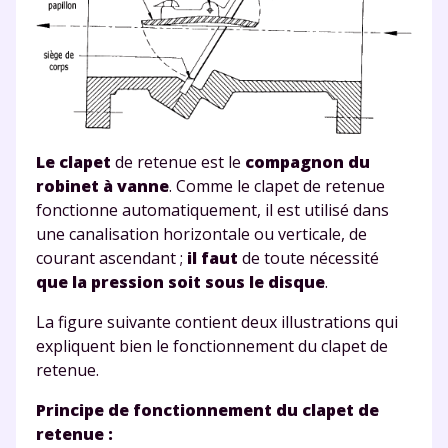
Le clapet
de retenue est le
compagnon du
Fermer
robinet à vanne
. Comme le clapet de retenue
fonctionne automatiquement, il est utilisé dans
une canalisation horizontale ou verticale, de
courant ascendant ;
il faut
de toute nécessité
Envie de progresser
que la pression soit sous le disque
.
La figure suivante
contient deux illustrations qui
et de réussir votre
expliquent bien le fonctionnement du clapet de
année scolaire ?
retenue.
Principe de fonctionnement du clapet de
retenue :