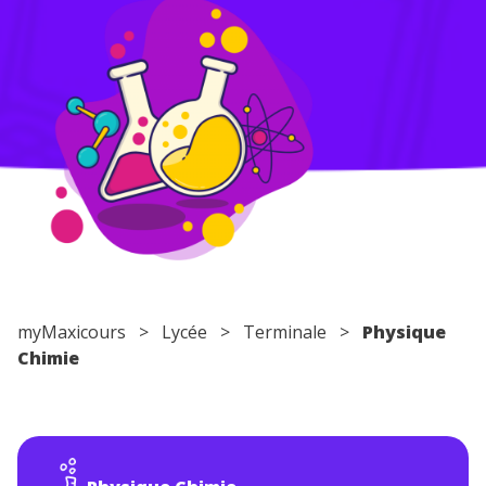
Conseils pour les parents
myMaxicours
>
Lycée
>
Terminale
>
Physique
Chimie