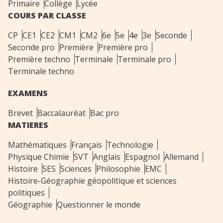
Primaire
Collège
Lycée
COURS PAR CLASSE
CP
CE1
CE2
CM1
CM2
6e
5e
4e
3e
Seconde
Seconde pro
Première
Première pro
Première techno
Terminale
Terminale pro
Terminale techno
EXAMENS
Brevet
Baccalauréat
Bac pro
MATIERES
Mathématiques
Français
Technologie
Physique Chimie
SVT
Anglais
Espagnol
Allemand
Histoire
SES
Sciences
Philosophie
EMC
Histoire-Géographie géopolitique et sciences
politiques
Géographie
Questionner le monde