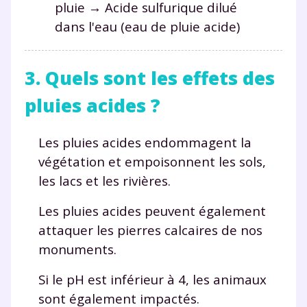
pluie → Acide sulfurique dilué
et de réussir votre
dans l'eau (eau de pluie acide)
année scolaire ?
3. Quels sont les effets des
pluies acides ?
Testez gratuitement
Les pluies acides endommagent la
pendant 24h notre
végétation et empoisonnent les sols,
les lacs et les rivières.
plateforme de soutien
Les pluies acides peuvent également
scolaire !
attaquer les pierres calcaires de nos
Fiches de cours et vidéos
,
exercices
monuments.
corrigés
,
podcasts de révisions
Un
espace dédié aux parents
pour
Si le pH est inférieur à 4, les animaux
suivre les progrès
sont également impactés.