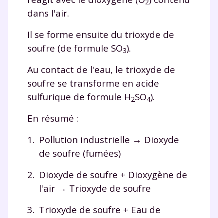
2
dans l'air.
Il se forme ensuite du trioxyde de
soufre (de formule SO
).
3
Au contact de l'eau, le trioxyde de
soufre se transforme en acide
sulfurique de formule H
SO
).
2
4
En résumé :
Pollution industrielle → Dioxyde
de soufre (fumées)
Fermer
Dioxyde de soufre
+
Dioxygène de
l'air → Trioxyde de soufre
Trioxyde de soufre
+
Eau de
Envie de progresser