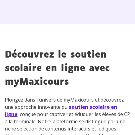
communications de la part de
myMaxicours.
Votre adresse e-mail sera exclusivement utilisée pour
vous envoyer notre newsletter. Vous pourrez vous
désinscrire à tout moment, à travers le lien de
désinscription présent dans chaque newsletter. Pour
en savoir plus sur la gestion de vos données
Découvrez le soutien
personnelles et pour exercer vos droits, vous pouvez
consulter
notre charte
.
scolaire en ligne avec
myMaxicours
Plongez dans l'univers de myMaxicours et découvrez
une approche innovante du
soutien scolaire en
ligne
, conçue pour captiver et éduquer les élèves de CP
à la terminale. Notre plateforme se distingue par une
riche sélection de contenus interactifs et ludiques,