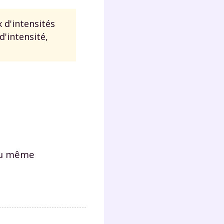
 d'intensités
Fermer
'intensité,
?
 ou même
 !
laire