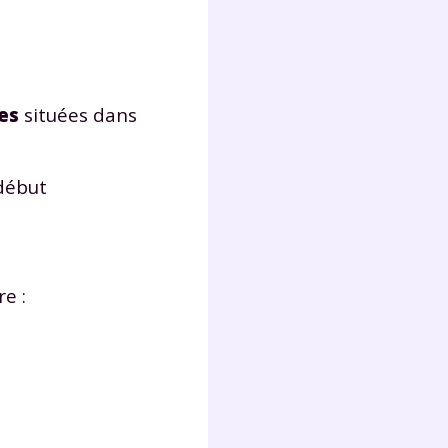
s
nde
déo
les
situées dans
ENT
 début
vous
a
olaire
exercer
re :
 la
e
stion