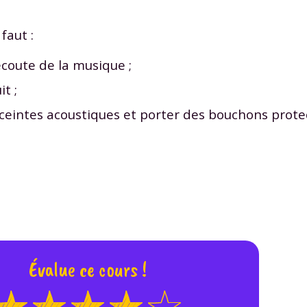
 données personnelles et pour exercer vos droits, vous pouvez consu
 charte
.
faut :
écoute de la musique ;
t ;
nceintes acoustiques et porter des bouchons prote
Évalue ce cours !