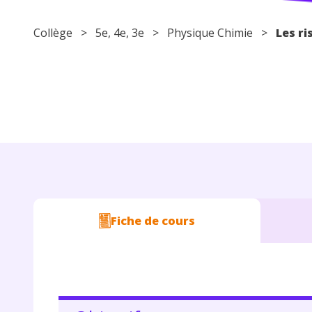
Collège
>
5e
,
4e
,
3e
>
Physique Chimie
>
Les ri
Fiche de cours