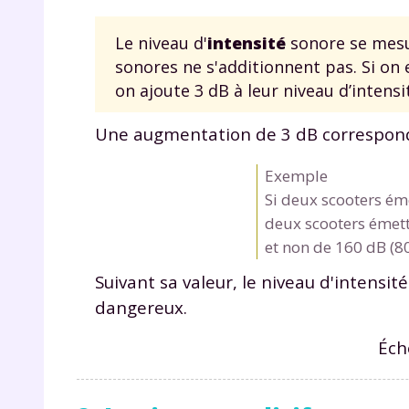
Le niveau d'
intensité
sonore se mes
sonores ne s'additionnent pas. Si on
on ajoute 3 dB à leur niveau d’inten
Une augmentation de 3 dB correspond à
Exemple
r
Si deux scooters éme
deux scooters émett
et non de 160 dB (8
Suivant sa valeur, le niveau d'intens
Te
dangereux.
no
Éch
F
e