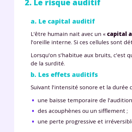
2. Le risque auditif
p
a. Le capital auditif
L'être humain nait avec un «
capital a
l'oreille interne. Si ces cellules sont 
Lorsqu'on s'habitue aux bruits, c'est q
* Votre
de la surdité.
consent
marque 
b. Les effets auditifs
pendant
vos dro
Suivant l'intensité sonore et la durée d
une baisse temporaire de l'audition
des acouphènes ou un sifflement ;
Votre 
une perte progressive et irréversibl
newsle
désins