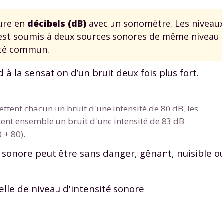
ure en
décibels
(dB)
avec un sonomètre. Les niveaux
 est soumis à deux sources sonores de même niveau d
sité commun.
 la sensation d’un bruit deux fois plus fort.
Envie de progresser et de
éussir votre année scolaire 
ttent chacun un bruit d'une intensité de 80 dB, les
ent ensemble un bruit d'une intensité de 83 dB
0
+
80).
ité sonore peut être sans danger, gênant, nuisible
stez gratuitement pendant 24h
tre plateforme de soutien scolaire
elle de niveau d'intensité sonore
iches de cours et vidéos
,
Tout le programme sco
xercices corrigés
,
du CP à la Terminale