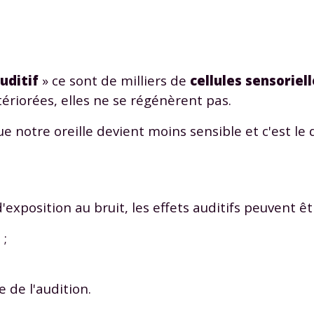
odcasts de révisions
Des profs expérimenté
Un
espace dédié aux
disponibles à la dema
parents
pour suivre les
par tchat, audio ou vi
progrès
uditif
» ce sont de milliers de
cellules sensoriel
détériorées, elles ne se régénèrent pas.
TESTER GRATUITEM
ue notre oreille devient moins sensible et c'est le
 code d'accès sera envoyé à cette adresse e-mail. En renseignant votre e-mail, 
ez à ce que vos données à caractère personnel soient traitées par SEJER, sous l
myMaxicours, afin que SEJER puisse vous donner accès au service de soutien sc
 24h. Pour en savoir plus sur la gestion de vos données personnelles et pour 
its, vous pouvez consulter
notre charte
.
'exposition au bruit, les effets auditifs peuvent êt
J’accepte de recevoir les actualités et des communications de
 ;
part de myMaxicours.
adresse e-mail sera exclusivement utilisée pour vous envoyer notre
e de l'audition.
tter. Vous pourrez vous désinscrire à tout moment, à travers le lien d
cription présent dans chaque newsletter. Pour en savoir plus sur la ge