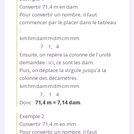
Testez gratuitement
Convertir 71,4 m en dam.
pendant 24h notre
Pour convertir un nombre, il faut
commencer par le placer dans le tableau
plateforme de soutien
:
scolaire !
km
hm
dam
m
dm
cm
mm
7
1,
4
Fiches de cours et vidéos
,
exercices
Ensuite, on repère la colonne de l'unité
corrigés
,
podcasts de révisions
demandée : ici, ce sont les dam.
Un
espace dédié aux parents
pour
Puis, on déplace la virgule jusqu'à la
suivre les progrès
Tout le programme scolaire du CP à
colonne des décamètres.
la Terminale
km
hm
dam
m
dm
cm
mm
Des profs expérimentés disponibles
7
,
1
4
à la demande par tchat, audio ou
Donc :
71,4 m = 7,14 dam
.
vidéo
Exemple 2
Convertir 71,4 m en mm.
Pour convertir un nombre, il faut