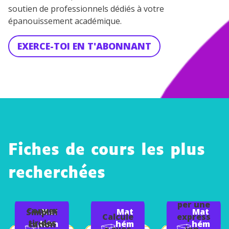
soutien de professionnels dédiés à votre
épanouissement académique.
EXERCE-TOI EN T'ABONNANT
Fiches de cours les plus
recherchées
Dévelop
per une
Conver
Mat
Mat
Mat
Simplifi
Calcule
express
tir des
hém
hém
hém
cation
r avec
ion-