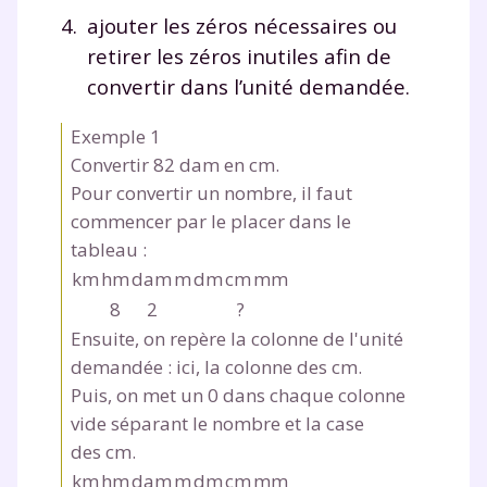
ajouter les zéros nécessaires ou
retirer les zéros inutiles afin de
convertir dans l’unité demandée.
Exemple 1
Convertir 82 dam en cm.
Pour convertir un nombre, il faut
commencer par le placer dans le
tableau :
km
hm
dam
m
dm
cm
mm
8
2
?
Ensuite, on repère la colonne de l'unité
demandée : ici, la colonne des cm.
Puis, on met un
0
dans chaque colonne
vide séparant le nombre et la case
des cm.
km
hm
dam
m
dm
cm
mm