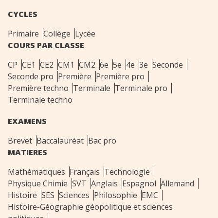
CYCLES
Primaire
Collège
Lycée
COURS PAR CLASSE
CP
CE1
CE2
CM1
CM2
6e
5e
4e
3e
Seconde
Seconde pro
Première
Première pro
Première techno
Terminale
Terminale pro
Terminale techno
EXAMENS
Brevet
Baccalauréat
Bac pro
MATIERES
Mathématiques
Français
Technologie
Physique Chimie
SVT
Anglais
Espagnol
Allemand
Histoire
SES
Sciences
Philosophie
EMC
Histoire-Géographie géopolitique et sciences