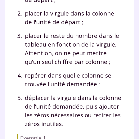
placer la virgule dans la colonne
de l'
unité
de départ ;
placer le reste du nombre dans le
tableau en fonction de la virgule.
Fermer
Attention, on ne peut mettre
qu'un seul chiffre par colonne ;
repérer dans quelle colonne se
Envie de progresser
trouvée l'unité demandée ;
et de réussir votre
déplacer la virgule dans la colonne
année scolaire ?
de l'unité demandée, puis ajouter
les zéros nécessaires ou retirer les
zéros inutiles.
Exemple 1