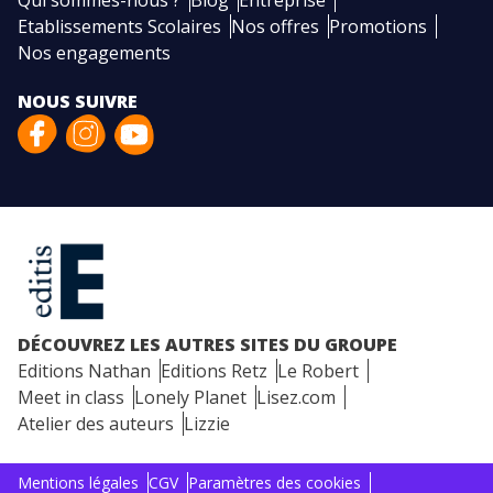
Qui sommes-nous ?
Blog
Entreprise
Etablissements Scolaires
Nos offres
Promotions
Nos engagements
NOUS SUIVRE
DÉCOUVREZ LES AUTRES SITES DU GROUPE
Editions Nathan
Editions Retz
Le Robert
Meet in class
Lonely Planet
Lisez.com
Atelier des auteurs
Lizzie
Mentions légales
CGV
Paramètres des cookies