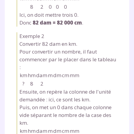
8
2
0
0
0
Ici, on doit mettre trois
0
.
Donc
82 dam = 82 000 cm
.
Exemple 2
Convertir 82 dam en km.
Pour convertir un nombre, il faut
commencer par le placer dans le tableau
:
km
hm
dam
m
dm
cm
mm
?
8
2
Ensuite, on repère la colonne de l'unité
demandée : ici, ce sont les km.
Puis, on met un
0
dans chaque colonne
vide séparant le nombre de la case des
km.
km
hm
dam
m
dm
cm
mm