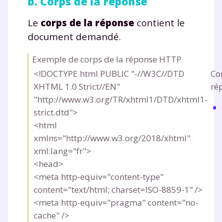
b. Corps de la réponse
Le
corps de la réponse
contient le
document demandé.
Exemple de corps de la réponse HTTP
<!DOCTYPE html PUBLIC "-//W3C//DTD
Co
XHTML 1.0 Strict//EN"
ré
"http://www.w3.org/TR/xhtml1/DTD/xhtml1-
strict.dtd">
<html
xmlns="http://www.w3.org/2018/xhtml"
xml:lang="fr">
<head>
<meta http-equiv="content-type"
content="text/html; charset=ISO-8859-1" />
<meta http-equiv="pragma" content="no-
cache" />