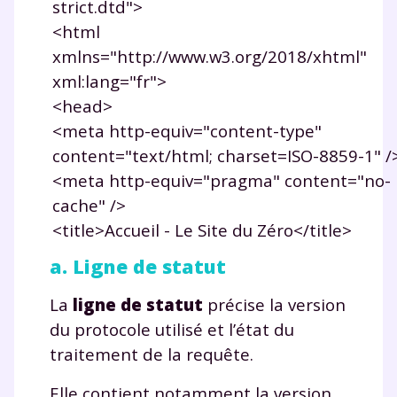
strict.dtd">
<html
Envie de progresser
xmlns="http://www.w3.org/2018/xhtml"
xml:lang="fr">
et de réussir votre
<head>
année scolaire ?
<meta http-equiv="content-type"
content="text/html; charset=ISO-8859-1" /
<meta http-equiv="pragma" content="no-
cache" />
<title>Accueil - Le Site du Zéro</title>
Testez gratuitement
a. Ligne de statut
pendant 24h notre
plateforme de soutien
La
ligne de statut
précise la version
du protocole utilisé et l’état du
scolaire !
traitement de la requête.
Fiches de cours et vidéos
,
exercices
Elle contient notamment la version
corrigés
,
podcasts de révisions