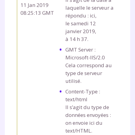
charte
.
11 Jan 2019
laquelle le serveur a
08:25:13 GMT
J’accepte de recevoir les actualités et des
répondu : ici,
communications de la part de
le samedi 12
myMaxicours.
janvier 2019,
à 14 h 37.
Votre adresse e-mail sera exclusivement utilisée pour
GMT Server :
vous envoyer notre newsletter. Vous pourrez vous
désinscrire à tout moment, à travers le lien de
Microsoft-IIS/2.0
désinscription présent dans chaque newsletter. Pour
Cela correspond au
en savoir plus sur la gestion de vos données
type de serveur
personnelles et pour exercer vos droits, vous pouvez
utilisé.
consulter
notre charte
.
Content-Type :
text/html
Il s’agit du type de
données envoyées :
on envoie ici du
text/HTML.