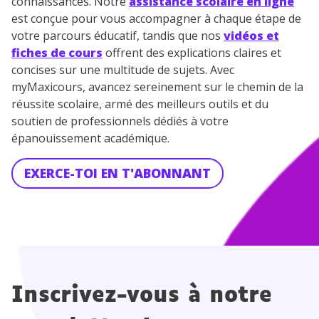
connaissances. Notre
assistance scolaire en ligne
personnelles et pour exercer vos droits, vous pouvez
est conçue pour vous accompagner à chaque étape de
consulter
notre charte
.
votre parcours éducatif, tandis que nos
vidéos et
fiches de cours
offrent des explications claires et
concises sur une multitude de sujets. Avec
myMaxicours, avancez sereinement sur le chemin de la
réussite scolaire, armé des meilleurs outils et du
soutien de professionnels dédiés à votre
épanouissement académique.
EXERCE-TOI EN T'ABONNANT
Inscrivez-vous à notre