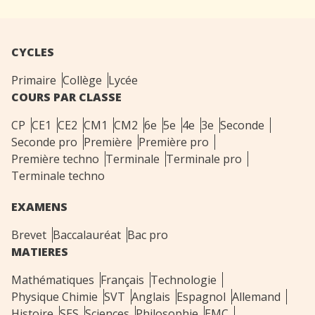
CYCLES
Primaire
Collège
Lycée
COURS PAR CLASSE
CP
CE1
CE2
CM1
CM2
6e
5e
4e
3e
Seconde
Seconde pro
Première
Première pro
Première techno
Terminale
Terminale pro
Terminale techno
EXAMENS
Brevet
Baccalauréat
Bac pro
MATIERES
Mathématiques
Français
Technologie
Physique Chimie
SVT
Anglais
Espagnol
Allemand
Histoire
SES
Sciences
Philosophie
EMC