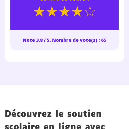
Testez gratuitement
pendant 24h notre
plateforme de soutien
scolaire !
Note 3.8 / 5. Nombre de vote(s) : 65
Fiches de cours et vidéos
,
exercices
corrigés
,
podcasts de révisions
Un
espace dédié aux parents
pour
suivre les progrès
Tout le programme scolaire du CP à
la Terminale
Des profs expérimentés disponibles
à la demande par tchat, audio ou
vidéo
Découvrez le soutien
scolaire en ligne avec