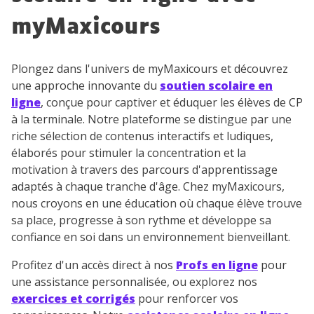
myMaxicours
TESTER GRATUITEMENT
* Votre code d'accès sera envoyé à cette adresse e-mail. En
Plongez dans l'univers de myMaxicours et découvrez
renseignant votre e-mail, vous consentez à ce que vos
une approche innovante du
soutien scolaire en
données à caractère personnel soient traitées par SEJER, sous
la marque myMaxicours, afin que SEJER puisse vous donner
ligne
, conçue pour captiver et éduquer les élèves de CP
accès au service de soutien scolaire pendant 24h. Pour en
à la terminale. Notre plateforme se distingue par une
savoir plus sur la gestion de vos données personnelles et
riche sélection de contenus interactifs et ludiques,
pour exercer vos droits, vous pouvez consulter
notre
charte
.
élaborés pour stimuler la concentration et la
motivation à travers des parcours d'apprentissage
J’accepte de recevoir les actualités et des
adaptés à chaque tranche d'âge. Chez myMaxicours,
communications de la part de
nous croyons en une éducation où chaque élève trouve
myMaxicours.
sa place, progresse à son rythme et développe sa
confiance en soi dans un environnement bienveillant.
Votre adresse e-mail sera exclusivement utilisée pour
vous envoyer notre newsletter. Vous pourrez vous
Profitez d'un accès direct à nos
Profs en ligne
pour
désinscrire à tout moment, à travers le lien de
une assistance personnalisée, ou explorez nos
désinscription présent dans chaque newsletter. Pour
exercices et corrigés
pour renforcer vos
en savoir plus sur la gestion de vos données